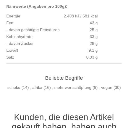
Nährwerte (Angaben pro 100g):
Energie
2.408 kJ / 581 kcal
Fett
43 g
- davon gesättigte Fettsäuren
25 g
Kohlenhydrate
33 g
- davon Zucker
28 g
Eiweiß
9,1 g
Salz
0,03 g
Beliebte Begriffe
schoko
(14)
,
afrika
(16)
,
mehr wertschöpfung
(8)
,
vegan
(30)
Kunden, die diesen Artikel
gekauft haben, haben auch