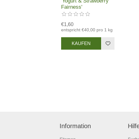
'Yogurt & Strawberry
Fairness'
€1,60
entspricht €40,00 pro 1 kg
Information
Hilf
Sitemap
Such