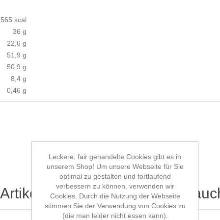
 565 kcal
36 g
22,6 g
51,9 g
50,9 g
8,4 g
0,46 g
Leckere, fair gehandelte Cookies gibt es in
unserem Shop! Um unsere Webseite für Sie
optimal zu gestalten und fortlaufend
verbessern zu können, verwenden wir
Artikel gekauft haben, haben auc
Cookies. Durch die Nutzung der Webseite
stimmen Sie der Verwendung von Cookies zu
(die man leider nicht essen kann).