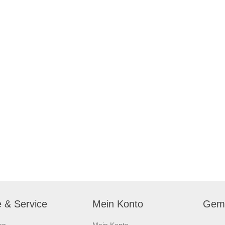
e & Service
Mein Konto
Geme
en
Mein Konto