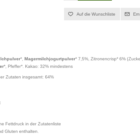
lchpulver
*,
Magermilchjogurtpulver
* 7,5%, Zitronencrisp* 6% (Zucke
er
*, Pfeffer*. Kakao: 32% mindestens
der Zutaten insgesamt: 64%
t
he Fettdruck in der Zutatenliste
d Gluten enthalten.