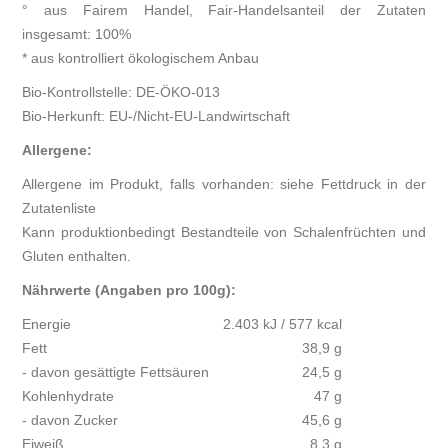
° aus Fairem Handel, Fair-Handelsanteil der Zutaten
insgesamt: 100%
* aus kontrolliert ökologischem Anbau
Bio-Kontrollstelle: DE-ÖKO-013
Bio-Herkunft: EU-/Nicht-EU-Landwirtschaft
Allergene:
Allergene im Produkt, falls vorhanden: siehe Fettdruck in der
Zutatenliste
Kann produktionbedingt Bestandteile von Schalenfrüchten und
Gluten enthalten.
Nährwerte (Angaben pro 100g):
Energie
2.403 kJ / 577 kcal
Fett
38,9 g
- davon gesättigte Fettsäuren
24,5 g
Kohlenhydrate
47 g
- davon Zucker
45,6 g
Eiweiß
8,3 g