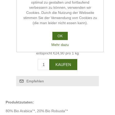
optimal zu gestalten und fortlaufend
verbessern zu können, verwenden wir
Fair-Handelspartner:
El Puente
Cookies. Durch die Nutzung der Webseite
stimmen Sie der Verwendung von Cookies zu
Verfügbarkeit:
2 auf Lager
(die man leider nicht essen kann).
Artikelnummer:
me8-13-252
OK
Alter Preis:
€29,90
Mehr dazu
Preis:
€24,90
entspricht €24,90 pro 1 kg
Produktzutaten:
80% Bio Arabica°*, 20% Bio Robusta°*