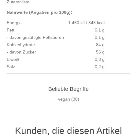
Zutatenliste
Nährwerte (Angaben pro 100g):
Energie
1.460 kJ / 343 kcal
Fett
0,1 g
- davon gesättigte Fettsäuren
0,1 g
Kohlenhydrate
84 g
- davon Zucker
56 g
Eiweiß
0,3 g
Salz
0,2 g
Beliebte Begriffe
vegan
(30)
Kunden, die diesen Artikel