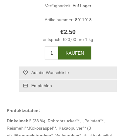
Verfügbarkeit:
Auf Lager
Artikelnummer:
8911918
€2,50
entspricht €20,00 pro 1 kg
Produktzutaten:
Dinkelmehl
* (38 %), Rohrohrzucker°*, ,Palmfett°*,
Reismehl°*,Kokosraspel°*, Kakaopulver°* (3
%),
Magermilchpulver
*,
Volleipulver
*, Backtriebmittel