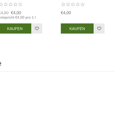
€4,80
€4,00
€4,00
ntspricht €4,00 pro 1 l
e